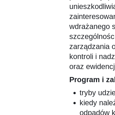
unieszkodliw
zainteresowa
wdrażanego s
szczególnośc
zarządzania o
kontroli i na
oraz ewidenc
Program i za
tryby udzi
kiedy nale
odpadów k