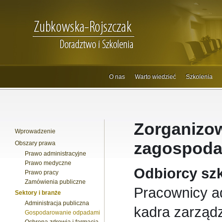
O nas
Warto wiedzieć
Szkolenia
Zorganizow
Wprowadzenie
zagospoda
Obszary prawa
Prawo administracyjne
Prawo medyczne
Odbiorcy szk
Prawo pracy
Zamówienia publiczne
Pracownicy ad
Sektory i branże
Administracja publiczna
kadra zarząd
Gospodarowanie odpadami