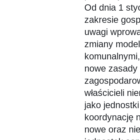
Od dnia 1 st
zakresie gos
uwagi wprowa
zmiany model
komunalnymi,
nowe zasady f
zagospodaro
właścicieli n
jako jednostk
koordynację n
nowe oraz nie