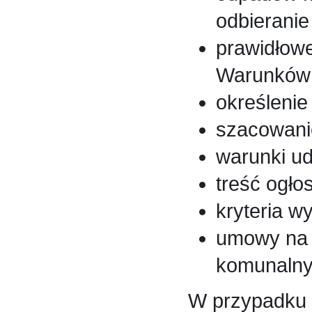
odbierani
prawidłowe
Warunków
określeni
szacowani
warunki u
treść ogło
kryteria w
umowy na 
komunalny
W przypadku 