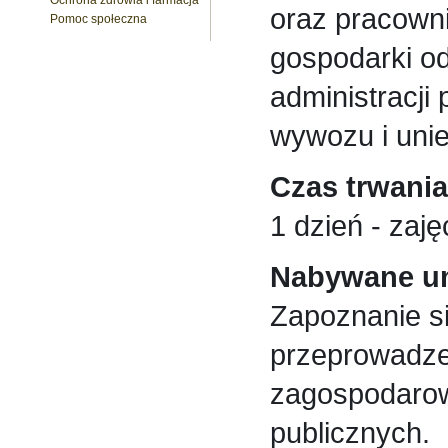
Ochrona zdrowia i farmacja
oraz pracowni
Pomoc społeczna
gospodarki od
administracji 
wywozu i uni
Czas trwania
1 dzień - zaj
Nabywane um
Zapoznanie s
przeprowadze
zagospodarow
publicznych.